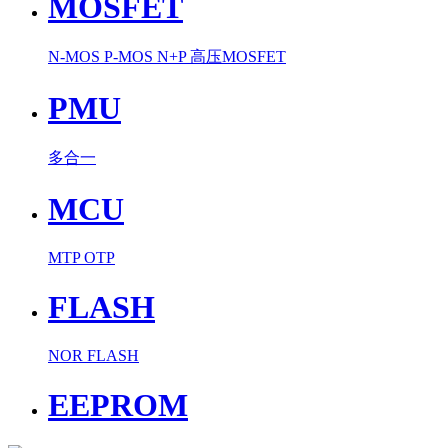
MOSFET
N-MOS
P-MOS
N+P
高压MOSFET
PMU
多合一
MCU
MTP
OTP
FLASH
NOR FLASH
EEPROM