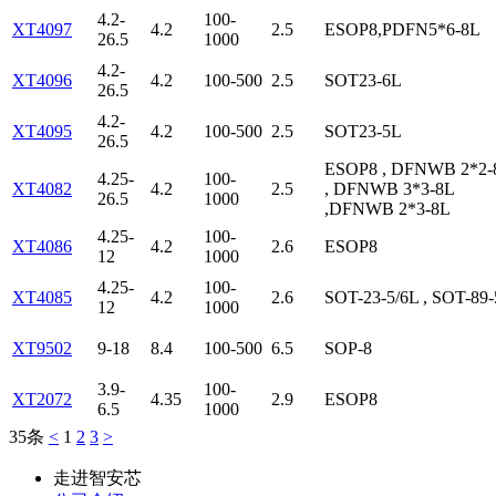
4.2-
100-
XT4097
4.2
2.5
ESOP8,PDFN5*6-8L
26.5
1000
4.2-
XT4096
4.2
100-500
2.5
SOT23-6L
26.5
4.2-
XT4095
4.2
100-500
2.5
SOT23-5L
26.5
ESOP8 , DFNWB 2*2-
4.25-
100-
XT4082
4.2
2.5
, DFNWB 3*3-8L
26.5
1000
,DFNWB 2*3-8L
4.25-
100-
XT4086
4.2
2.6
ESOP8
12
1000
4.25-
100-
XT4085
4.2
2.6
SOT-23-5/6L , SOT-89
12
1000
XT9502
9-18
8.4
100-500
6.5
SOP-8
3.9-
100-
XT2072
4.35
2.9
ESOP8
6.5
1000
35条
<
1
2
3
>
走进智安芯